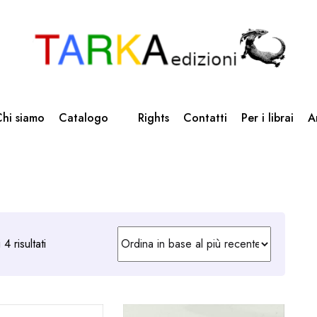
hi siamo
Catalogo
Rights
Contatti
Per i librai
A
Ordina
4 risultati
in
base
al