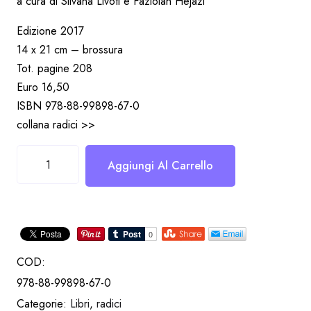
a cura di Silvana Livoti e Fazlolah Hejazi
Edizione 2017
14 x 21 cm – brossura
Tot. pagine 208
Euro 16,50
ISBN 978-88-99898-67-0
collana
radici >>
Antiche
Aggiungi Al Carrello
fiabe
persiane
quantità
COD:
978-88-99898-67-0
Categorie:
Libri
,
radici