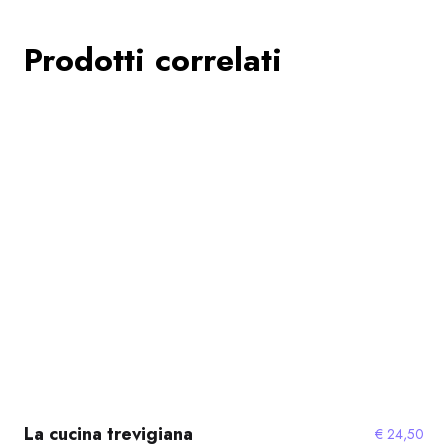
Prodotti correlati
La cucina trevigiana
€
24,50