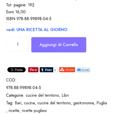
Tot. pagine: 192
Euro 16,00
ISBN 978-88-99898-04-5
vedi: UNA RICETTA AL GIORNO
La
Aggiungi Al Carrello
cucina
della
Terra
di
Bari
COD:
quantità
978-88-99898-04-5
Categorie:
cucine del territorio
,
Libri
Tag:
Bari
,
cucina
,
cucine del territorio
,
gastronomia
,
Puglia
,
ricette
,
ricette pugliesi