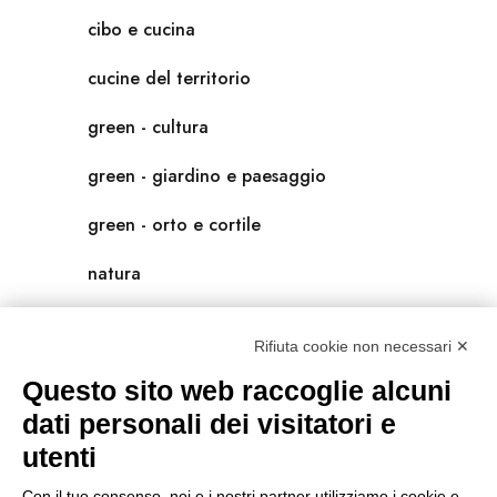
cibo e cucina
cucine del territorio
green - cultura
green - giardino e paesaggio
green - orto e cortile
natura
natura-salute/benessere
Rifiuta cookie non necessari ✕
radici
Questo sito web raccoglie alcuni
scienza
dati personali dei visitatori e
utenti
universolocale
Con il tuo consenso, noi e i nostri partner utilizziamo i cookie e