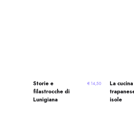
Storie e
La cucina
€
14,50
filastrocche di
trapanese
Lunigiana
isole