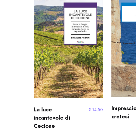
Impressio
La luce
€
14,50
cretesi
incantevole di
Cecione