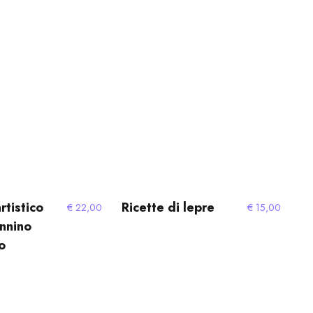
rtistico
Ricette di lepre
€
22,00
€
15,00
nnino
o