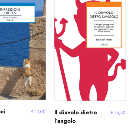
più
recente
ni
€
17,00
Il diavolo dietro
€
14,50
l’angolo