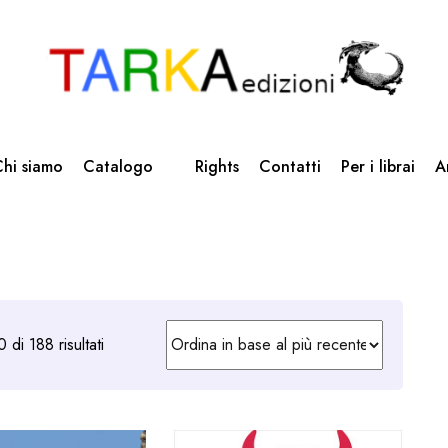
hi siamo
Catalogo
Rights
Contatti
Per i librai
A
Ordina
 di 188 risultati
in
base
al