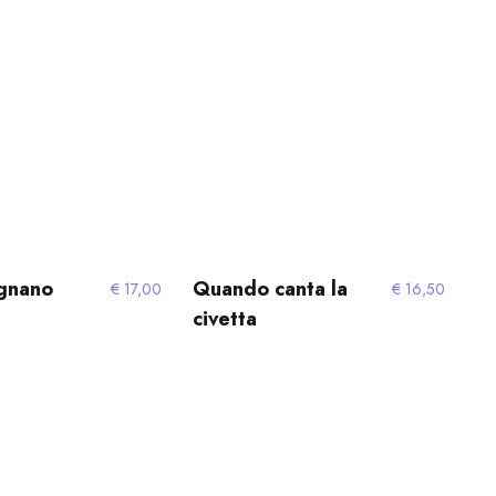
gnano
Quando canta la
€
17,00
€
16,50
civetta