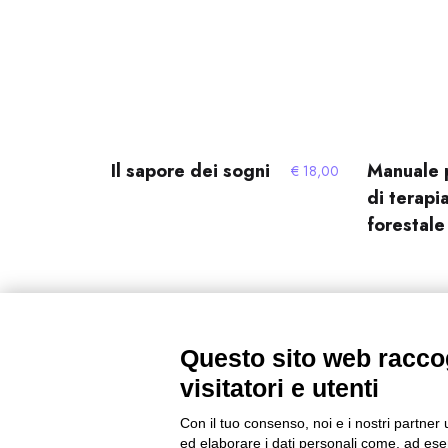
Il sapore dei sogni
Manuale 
€
18,00
di terapi
forestale
Questo sito web raccog
←
1
2
3
4
visitatori e utenti
Con il tuo consenso, noi e i nostri partner 
ed elaborare i dati personali come, ad esem