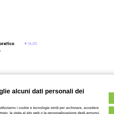
pratico
€
16,00
a
lie alcuni dati personali dei
5
6
…
8
9
10
→
utilizziamo i cookie e tecnologie simili per archiviare, accedere
pio, la visita al sito web o la personalizzazione degli annunci.