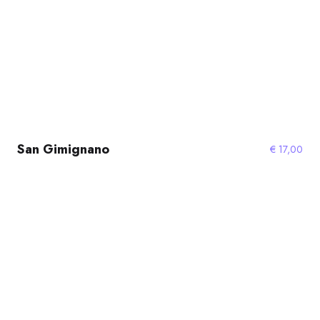
San Gimignano
€
17,00