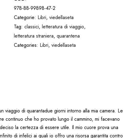
978-88-99898-47-2
Categorie:
Libri
,
viedellaseta
Tag:
classici
,
letteratura di viaggio
,
letteratura straniera
,
quarantena
Categories:
Libri
,
viedellaseta
n viaggio di quarantadue giorni intorno alla mia camera. Le
cere continuo che ho provato lungo il cammino, mi facevano
deciso la certezza di essere utile. Il mio cuore prova una
nito di infelici ai quali io offro una risorsa garantita contro