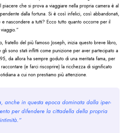
l piacere che si prova a viaggiare nella propria camera è al
ipendente dalla fortuna. Si è così infelici, così abbandonati,
e e nascondere a tutti? Ecco tutto quanto occorre per il
viaggio.”
, fratello del più famoso Joseph, inizia questo breve libro,
e gli sono stati inflitti come punizione per aver partecipato a
795, da allora ha sempre goduto di una meritata fama, per
raccontare (e farci riscoprire) la ricchezza di significato
otidiana a cui non prestiamo più attenzione.
rà, anche in questa epoca dominata dalla iper-
ento per difendere la cittadella della propria
intimità.”