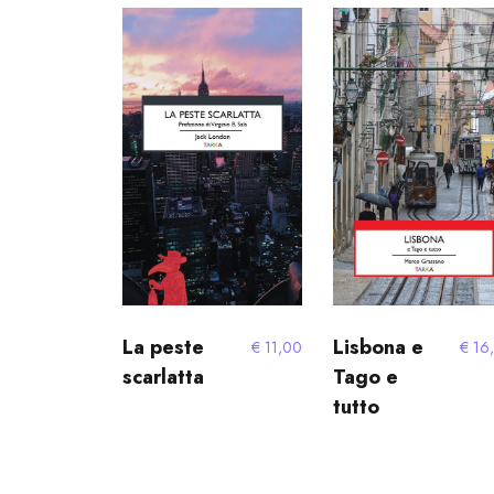
La peste
Lisbona e
€
11,00
€
16
scarlatta
Tago e
tutto