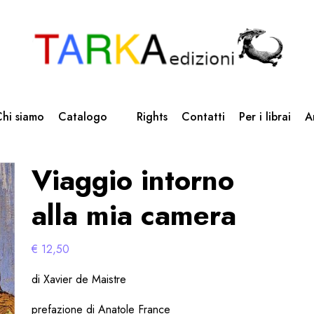
hi siamo
Catalogo
Rights
Contatti
Per i librai
A
Viaggio intorno
alla mia camera
€
12,50
di Xavier de Maistre
prefazione di Anatole France