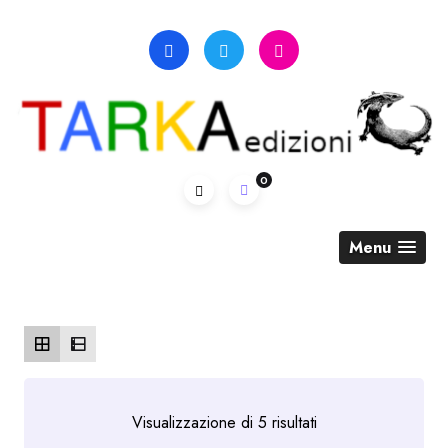
Skip
to
content
0
Menu
Ordina
Visualizzazione di 5 risultati