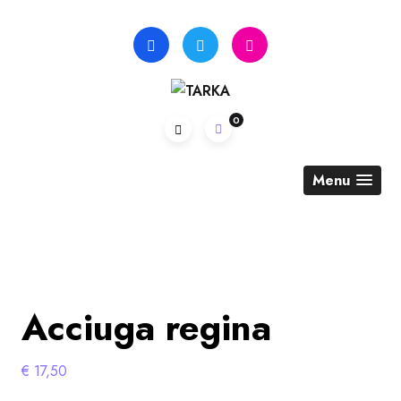
Skip
to
content
0
Menu
Acciuga regina
€
17,50