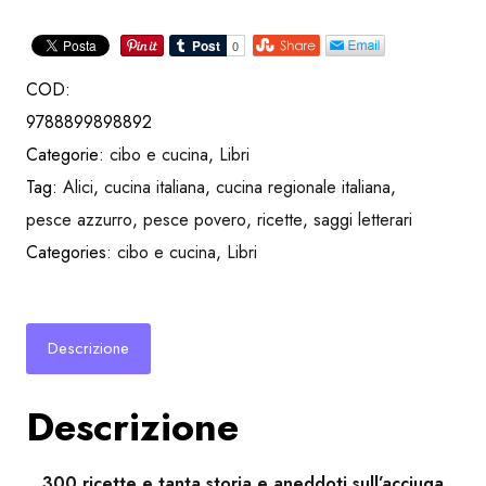
COD:
9788899898892
Categorie:
cibo e cucina
,
Libri
Tag:
Alici
,
cucina italiana
,
cucina regionale italiana
,
pesce azzurro
,
pesce povero
,
ricette
,
saggi letterari
Categories:
cibo e cucina
,
Libri
Descrizione
Descrizione
300 ricette e tanta storia e aneddoti sull’acciuga