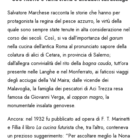
Salvatore Marchese racconta le storie che hanno per
protagonista la regina del pesce azzurro, le virtù della
quale sono sempre state tenute in alta considerazione nel
corso dei secoli. Così, si va dall’importanza del
garum
nella cucina dell’antica Roma al pronunciato sapore della
colatura di alici di Cetara, in provincia di Salerno;
dall’allegra convivialità del rito della
bagna cauda
, tutt’ora
presente nelle Langhe e nel Monferrato, ai faticosi viaggi
degli acciugai della Val Maira; dalle vicende dei
Malavoglia, la famiglia dei pescatori di Aci Trezza resa
famosa da Giovanni Verga, al
cappon magro
, la
monumentale insalata genovese.
Ancora: nel 1932 fu pubblicato ad opera di F. T. Marinetti
e Fillia il libro
La cucina fut
urista che, tra l’altro, conteneva
un prezioso suggerimento: “Per ascoltare meglio la Nona