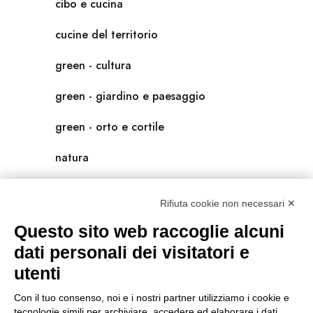
cibo e cucina
cucine del territorio
green - cultura
green - giardino e paesaggio
green - orto e cortile
natura
natura-salute/benessere
Rifiuta cookie non necessari ✕
radici
Questo sito web raccoglie alcuni
scienza
dati personali dei visitatori e
utenti
universolocale
Con il tuo consenso, noi e i nostri partner utilizziamo i cookie e
viedellaseta
tecnologie simili per archiviare, accedere ed elaborare i dati