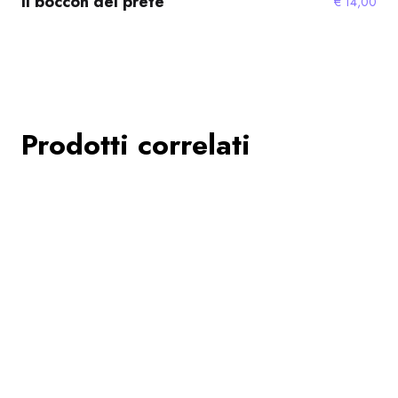
Il boccon del prete
€
14,00
Prodotti correlati