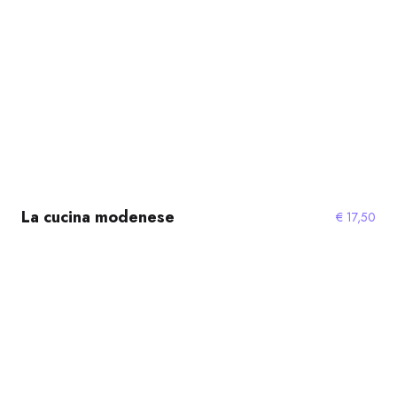
La cucina modenese
€
17,50