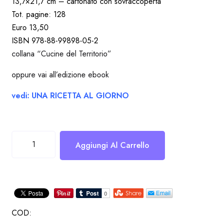
13,7×21,7 cm – cartonato con sovraccoperta
Tot. pagine: 128
Euro 13,50
ISBN 978-88-99898-05-2
collana “Cucine del Territorio”
oppure vai all’edizione ebook
vedi: UNA RICETTA AL GIORNO
La
Aggiungi Al Carrello
cucina
ferrarese
quantità
COD: