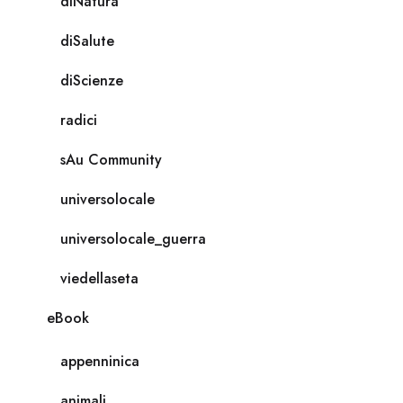
diNatura
diSalute
diScienze
radici
sAu Community
universolocale
universolocale_guerra
viedellaseta
eBook
appenninica
animali