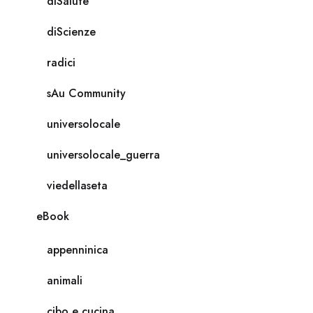
diSalute
diScienze
radici
sAu Community
universolocale
universolocale_guerra
viedellaseta
eBook
appenninica
animali
cibo e cucina