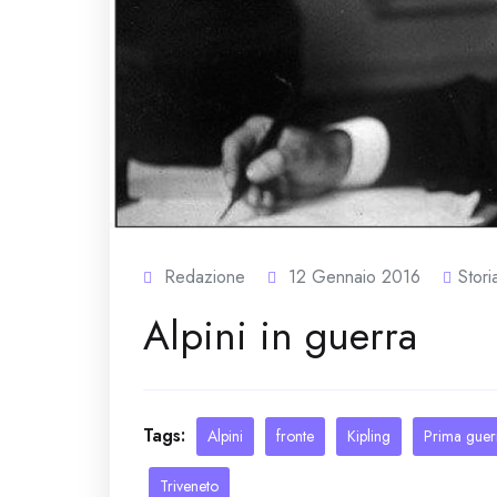
Redazione
12 Gennaio 2016
Stori
Alpini in guerra
Tags:
Alpini
fronte
Kipling
Prima guer
Triveneto