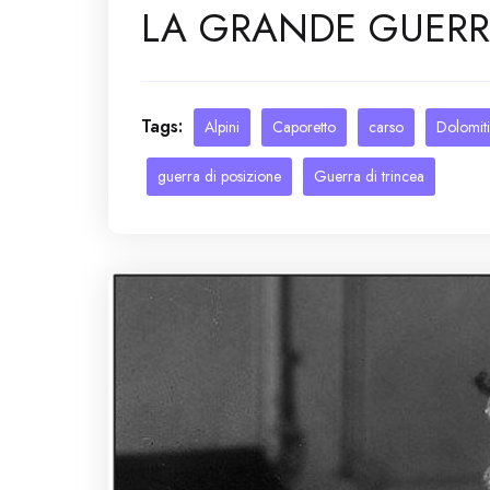
LA GRANDE GUER
Tags:
Alpini
Caporetto
carso
Dolomiti
guerra di posizione
Guerra di trincea