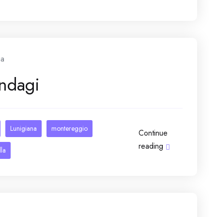
ia
andagi
Lunigiana
montereggio
Continue
reading
la