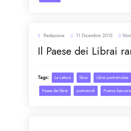
Redazione
11 Dicembre 2015
Stor
Il Paese dei Librai r
Tags:
La Lettura
librai
Librai pontremolesi
Paese dei librai
pontremoli
Premio bancarel