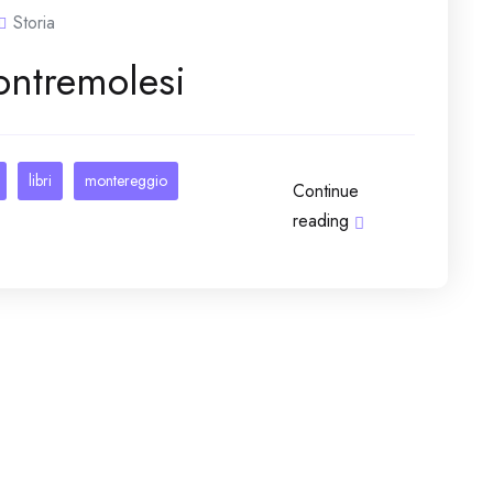
Storia
pontremolesi
libri
montereggio
Continue
reading