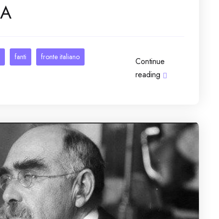
RA
fanti
fronte italiano
Continue
reading