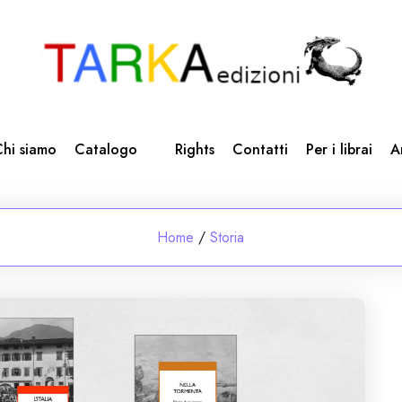
hi siamo
Catalogo
Rights
Contatti
Per i librai
A
Home
/
Storia