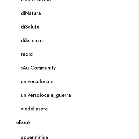
diNatura
diSalute
diScienze
radici
sAu Community
universolocale
universolocale_guerra
viedellaseta
eBook
appenninica