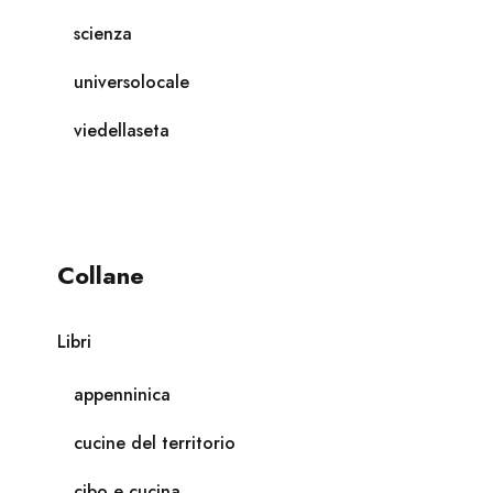
scienza
universolocale
viedellaseta
Collane
Libri
appenninica
cucine del territorio
cibo e cucina