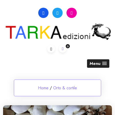
Skip
to
content
0
Menu
Home
/
Orto & cortile