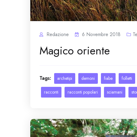
Redazione
6 Novembre 2018
T
Magico oriente
Tags:
archetipi
demoni
fiabe
folletti
racconti
racconti popolari
sciamani
sto