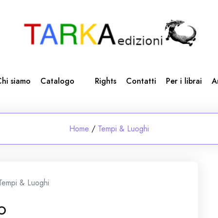
hi siamo
Catalogo
Rights
Contatti
Per i librai
A
Home
/
Tempi & Luoghi
Tempi & Luoghi
o