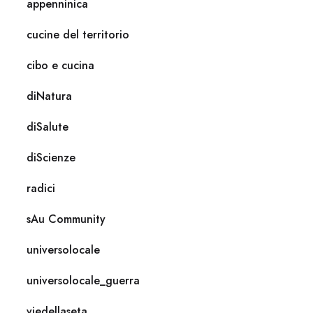
appenninica
cucine del territorio
cibo e cucina
diNatura
diSalute
diScienze
radici
sAu Community
universolocale
universolocale_guerra
viedellaseta