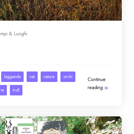
empi & Luoghi
leggende
nat
natura
orchi
Continue
reading
rie
troll