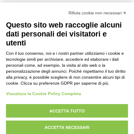
Rifiuta cookie non necessari ✕
Questo sito web raccoglie alcuni
dati personali dei visitatori e
Categorie
utenti
Categorie
Con il tuo consenso, noi e i nostri partner utilizziamo i cookie e
tecnologie simili per archiviare, accedere ed elaborare i dati
personali come, ad esempio, la visita al sito web o la
personalizzazione degli annunci. Poiché rispettiamo il tuo diritto
alla privacy, è possibile scegliere di non consentire alcuni tipi di
cookie. Clicca su preferenze GDPR per saperne di più.
Visualizza la Cookie Policy Completa
ACCETTA TUTTO
Designed With Love by:
Digital Forge Verona
ACCETTA NECESSARI
Chi siamo
Contatti
Condizioni di vendita
Rights