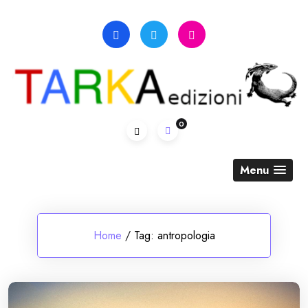
Skip
to
content
0
Menu
Home
/
Tag:
antropologia