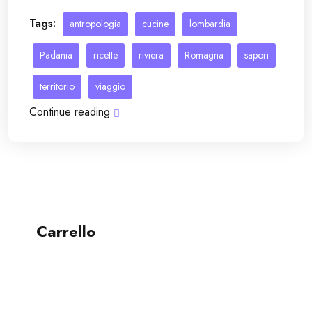
Tags:
antropologia
cucine
lombardia
Padania
ricette
riviera
Romagna
sapori
territorio
viaggio
Continue reading
Carrello