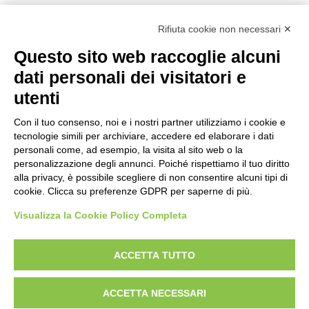
Rifiuta cookie non necessari ✕
Questo sito web raccoglie alcuni
dati personali dei visitatori e
Categorie
utenti
Categorie
Con il tuo consenso, noi e i nostri partner utilizziamo i cookie e
tecnologie simili per archiviare, accedere ed elaborare i dati
personali come, ad esempio, la visita al sito web o la
personalizzazione degli annunci. Poiché rispettiamo il tuo diritto
alla privacy, è possibile scegliere di non consentire alcuni tipi di
cookie. Clicca su preferenze GDPR per saperne di più.
Visualizza la Cookie Policy Completa
ACCETTA TUTTO
Designed With Love by:
Digital Forge Verona
ACCETTA NECESSARI
Chi siamo
Contatti
Condizioni di vendita
Rights