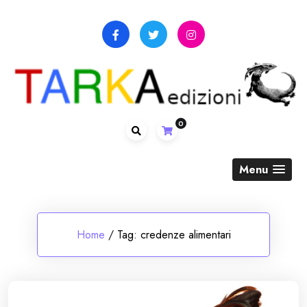
Skip
to
content
0
Menu
Home
/
Tag:
credenze alimentari