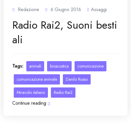
Redazione
6 Giugno 2016
Assaggi
Radio Rai2, Suoni besti
ali
Tags:
animali
bioacustica
comunicazione
comunicazione animale
Danilo Russo
Miracolo italiano
Radio Rai2
Continue reading