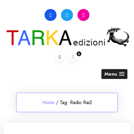
Skip
to
content
0
Menu
Home
/
Tag:
Radio Rai2