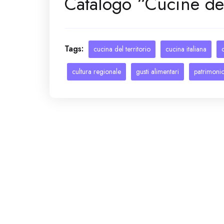
Catalogo “Cucine del
Tags:
cucina del territorio
cucina italiana
cultura regionale
gusti alimentari
patrimonio