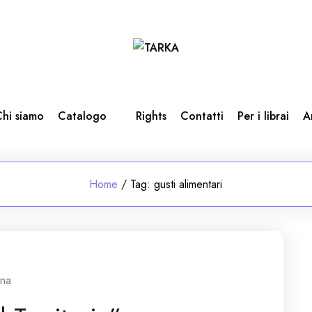
hi siamo
Catalogo
Rights
Contatti
Per i librai
A
Home
/
Tag:
gusti alimentari
ina