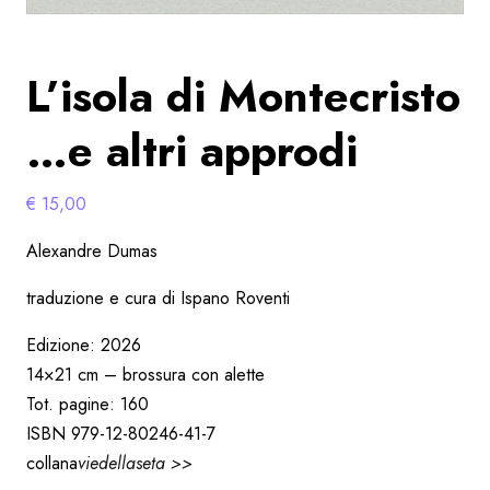
L’isola di Montecristo
…e altri approdi
€
15,00
Alexandre Dumas
traduzione e cura di Ispano Roventi
Edizione: 2026
14×21 cm – brossura con alette
Tot. pagine: 160
ISBN 979-12-80246-41-7
collana
viedellaseta >>