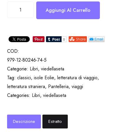
L'isola
Aggiungi Al Carrello
di
Montecristo
...e
altri
approdi
COD:
quantità
979-12-80246-74-5
Categorie:
Libri
,
viedellaseta
Tag:
classici
,
isole Eolie
,
letteratura di viaggio
,
letteratura straniera
,
Pantelleria
,
viaggi
Categories:
Libri
,
viedellaseta
Descrizione
Estratto