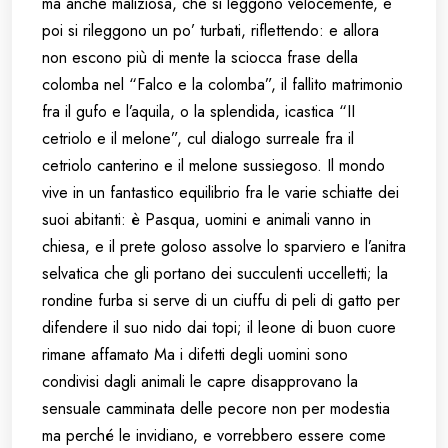
ma anche maliziosa, che si leggono velocemente, e
poi si rileggono un po’ turbati, riflettendo: e allora
non escono più di mente la sciocca frase della
colomba nel “Falco e la colomba”, il fallito matrimonio
fra il gufo e l’aquila, o la splendida, icastica “II
cetriolo e il melone”, cul dialogo surreale fra il
cetriolo canterino e il melone sussiegoso. Il mondo
vive in un fantastico equilibrio fra le varie schiatte dei
suoi abitanti: è Pasqua, uomini e animali vanno in
chiesa, e il prete goloso assolve lo sparviero e l’anitra
selvatica che gli portano dei succulenti uccelletti; la
rondine furba si serve di un ciuffu di peli di gatto per
difendere il suo nido dai topi; il leone di buon cuore
rimane affamato Ma i difetti degli uomini sono
condivisi dagli animali le capre disapprovano la
sensuale camminata delle pecore non per modestia
ma perché le invidiano, e vorrebbero essere come