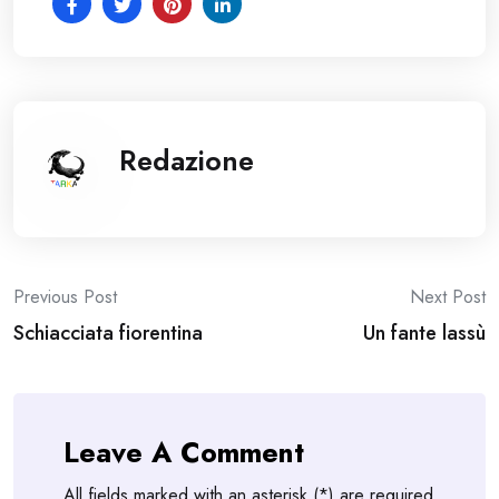
Redazione
Post
Previous Post
Next Post
Schiacciata fiorentina
Un fante lassù
navigation
Leave A Comment
All fields marked with an asterisk (*) are required