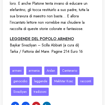
loro. E anche Platone tenta invano di educare un
elefantino; gli tocca restituirlo a suo padre, tutta la
sua bravura di maestro non basta… E allora
l’incantato lettore non vorrebbe mai chiudere la
raccolta di queste storie colorate e fantasiose.
LEGGENDE
DEL POPOLO ARMENO
Baykar Sivazliyan – Scilla Abbiati (a cura di)
Tarka / Fattoria del Mare. Pagine 214 Euro 16
armeni
armenia
Arslan
Centenario
genocidio
leggende
Mekhitar Kosc
racconti
Sivazliyan
tradizioni