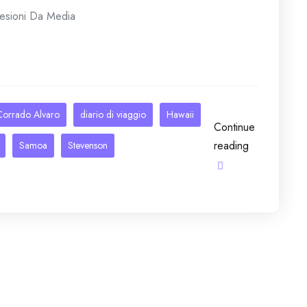
esioni Da Media
n
Corrado Alvaro
diario di viaggio
Hawaii
Continue
reading
Samoa
Stevenson