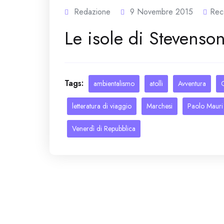
Redazione
9 Novembre 2015
Rec
Le isole di Stevenso
Tags:
ambientalismo
atolli
Avventura
letteratura di viaggio
Marchesi
Paolo Mauri
Venerdì di Repubblica