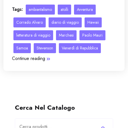
Tags:
ambientalismo
atolli
Avventura
Corrado Alvaro
diario di viaggio
Hawaii
letteratura di viaggio
Marchesi
Paolo Mauri
Samoa
Stevenson
Venerdì di Repubblica
Continue reading
Cerca Nel Catalogo
Cerca: