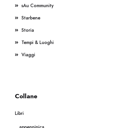
sAu Community
Starbene
Storia
Tempi & Luoghi
Viaggi
Collane
Libri
appenninica