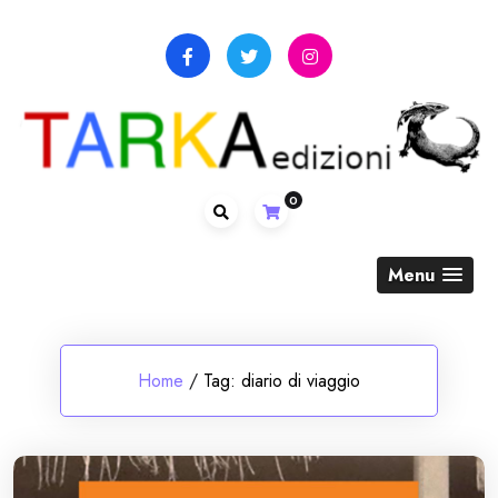
Skip
to
content
0
Menu
Home
/
Tag:
diario di viaggio