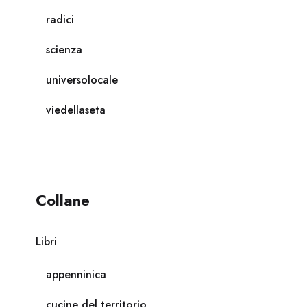
radici
scienza
universolocale
viedellaseta
Collane
Libri
appenninica
cucine del territorio