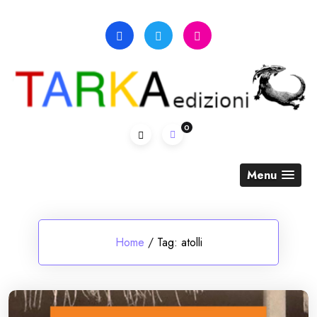
Skip
to
content
0
Menu
Home
/
Tag:
atolli