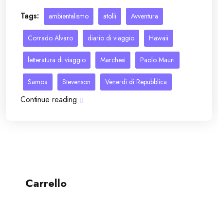
Tags:
ambientalismo
atolli
Avventura
Corrado Alvaro
diario di viaggio
Hawaii
letteratura di viaggio
Marchesi
Paolo Mauri
Samoa
Stevenson
Venerdì di Repubblica
Continue reading
Carrello