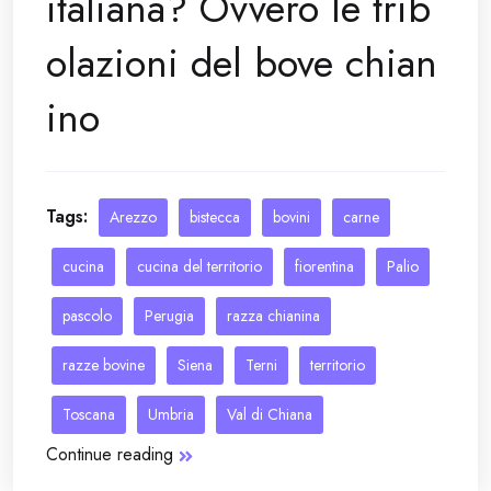
italiana? Ovvero le trib
olazioni del bove chian
ino
Tags:
Arezzo
bistecca
bovini
carne
cucina
cucina del territorio
fiorentina
Palio
pascolo
Perugia
razza chianina
razze bovine
Siena
Terni
territorio
Toscana
Umbria
Val di Chiana
Continue reading