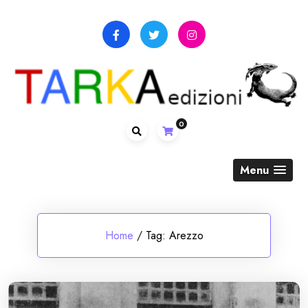
Skip
to
content
0
Menu
Home
/
Tag:
Arezzo