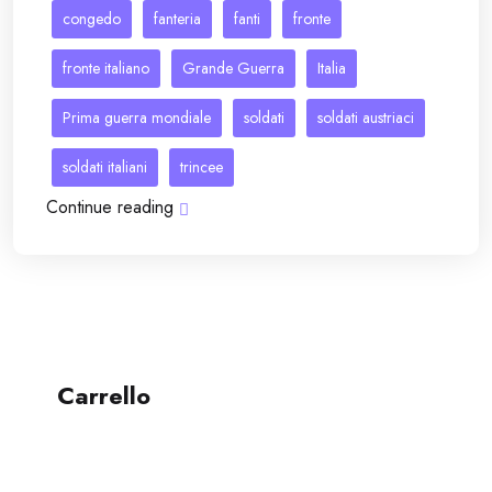
congedo
fanteria
fanti
fronte
fronte italiano
Grande Guerra
Italia
Prima guerra mondiale
soldati
soldati austriaci
soldati italiani
trincee
Continue reading
Carrello