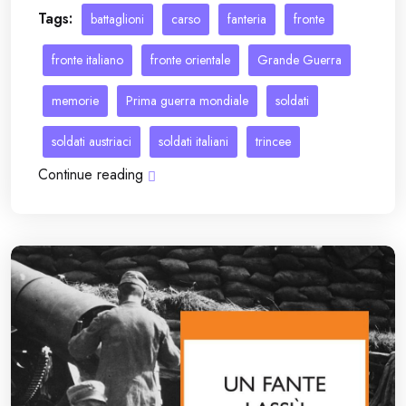
Tags:
battaglioni
carso
fanteria
fronte
fronte italiano
fronte orientale
Grande Guerra
memorie
Prima guerra mondiale
soldati
soldati austriaci
soldati italiani
trincee
Continue reading