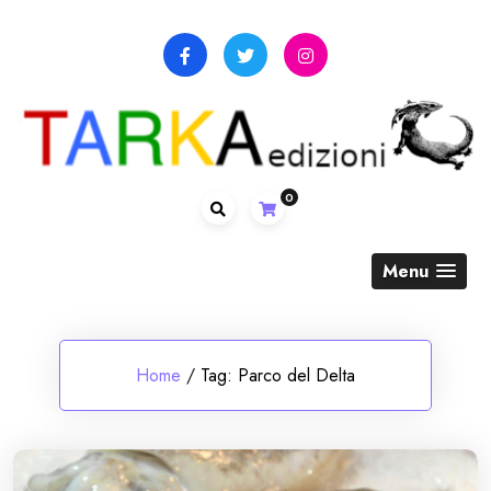
Skip
to
content
0
Menu
Home
/
Tag:
Parco del Delta