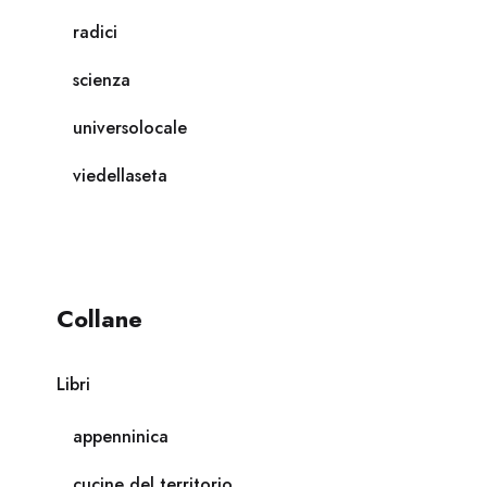
radici
scienza
universolocale
viedellaseta
Collane
Libri
appenninica
cucine del territorio