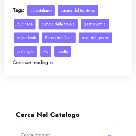
Tags:
cibo italiano
cucina del territorio
cucinare
cultura della tavola
gastronomia
ingredienti
Parco del Delta
piatti del giorno
piatti tipici
Po
ricette
Continue reading
Cerca Nel Catalogo
Cerca: