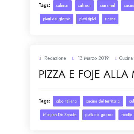
Tags:
calimar
calimor
ciaramal
cucina
piatti del giorno
piatti tipici
ricette
Redazione
13 Marzo 2019
Cucina
PIZZA E FOJE ALL
Tags:
cibo italiano
cucina del territorio
cul
Morgan De Sanctis
piatti del giorno
ricette