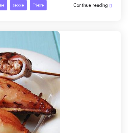
Continue reading
ine
seppie
Trieste