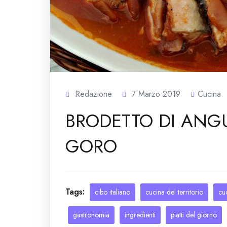
Redazione
7 Marzo 2019
Cucina
BRODETTO DI ANGU
GORO
Tags:
cibo italiano
cucina del territorio
cu
gastronomia
ingredienti
piatti del giorno