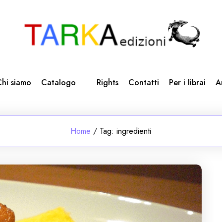
hi siamo
Catalogo
Rights
Contatti
Per i librai
A
Home
/
Tag:
ingredienti