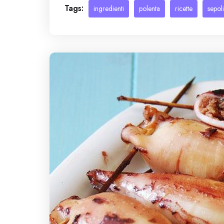
Tags:
ingredienti
polenta
ricette
sepol