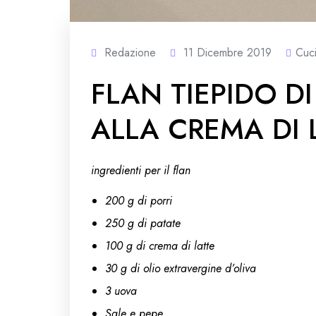
Redazione
11 Dicembre 2019
Cuc
FLAN TIEPIDO DI
ALLA CREMA DI 
ingredienti
per il flan
200 g di porri
250 g di patate
100 g di crema di latte
30 g di olio extravergine d’oliva
3 uova
Sale e pepe