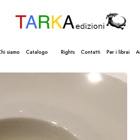
hi siamo
Catalogo
Rights
Contatti
Per i librai
A