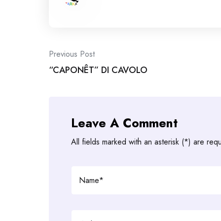
Post
Previous Post
“CAPONÊT” DI CAVOLO
navigation
Leave A Comment
All fields marked with an asterisk (*) are req