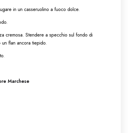
sciugare in un casseruolino a fuoco dolce.
rodo.
enza cremosa. Stendere a specchio sul fondo di
o un flan ancora tiepido.
to.
ore Marchese