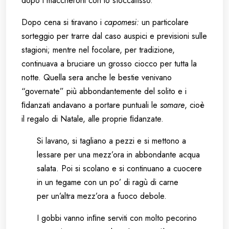
dopo i maccheroni con lo stoccaﬁsso.
Dopo cena si tiravano i
capomesi:
un particolare
sorteggio per trarre dal caso auspici e previsioni sulle
stagioni; mentre nel focolare, per tradizione,
continuava a bruciare un grosso ciocco per tutta la
notte. Quella sera anche le bestie venivano
“governate” più abbondantemente del solito e i
ﬁdanzati andavano a portare puntuali le
somare
, cioè
il regalo di Natale, alle proprie ﬁdanzate.
Si lavano, si tagliano a pezzi e si mettono a
lessare per una mezz’ora in abbondante acqua
salata. Poi si scolano e si continuano a cuocere
in un tegame con un po’ di ragù di carne
per un’altra mezz’ora a fuoco debole.
I gobbi vanno inﬁne serviti con molto pecorino