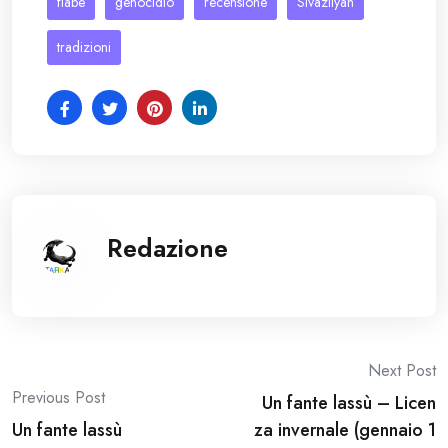
fiabe
genocidio
recensione
Sivazliyan
tradizioni
Redazione
Post
Next Post
Previous Post
Un fante lassù – Licen
navigation
Un fante lassù
za invernale (gennaio 1