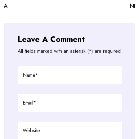
navigation
A
NI
Leave A Comment
All fields marked with an asterisk (*) are required