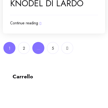
KNÖDEL DI LARDO
Continue reading
Navigazione
1
2
…
5
articoli
Carrello