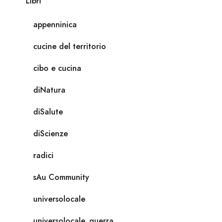
Libri
appenninica
cucine del territorio
cibo e cucina
diNatura
diSalute
diScienze
radici
sAu Community
universolocale
universolocale_guerra