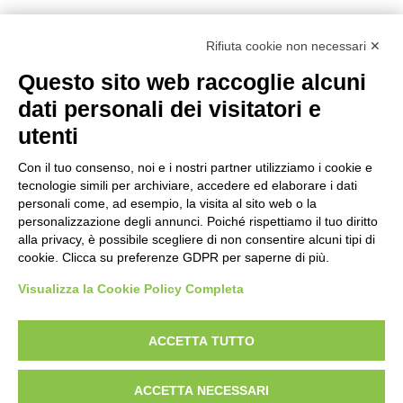
Rifiuta cookie non necessari ✕
Questo sito web raccoglie alcuni
Categorie
dati personali dei visitatori e
utenti
Categorie
Con il tuo consenso, noi e i nostri partner utilizziamo i cookie e
tecnologie simili per archiviare, accedere ed elaborare i dati
personali come, ad esempio, la visita al sito web o la
personalizzazione degli annunci. Poiché rispettiamo il tuo diritto
alla privacy, è possibile scegliere di non consentire alcuni tipi di
cookie. Clicca su preferenze GDPR per saperne di più.
Visualizza la Cookie Policy Completa
ACCETTA TUTTO
Designed With Love by:
Digital Forge Verona
Chi siamo
Contatti
Condizioni di vendita
Rights
ACCETTA NECESSARI