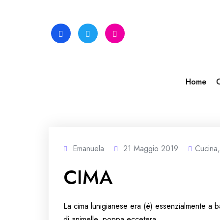
Skip
to
content
Home
C
Emanuela
21 Maggio 2019
Cucina
CIMA
La cima lunigianese era (è) essenzialmente a b
di animelle, poppa eccetera.