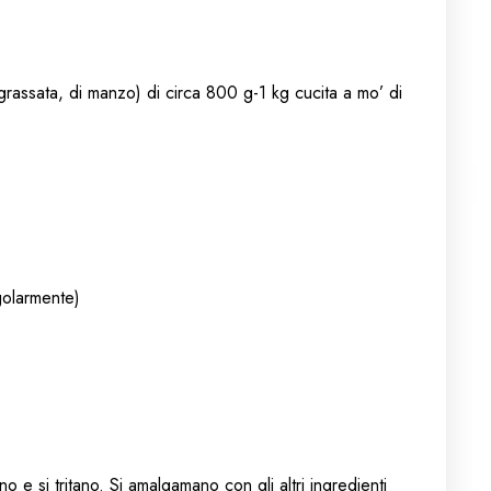
 sgrassata, di manzo) di circa 800 g-1 kg cucita a mo’ di
golarmente)
ano e si tritano. Si amalgamano con gli altri ingredienti