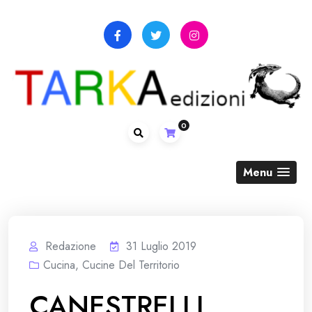
Skip
to
content
0
Menu
Redazione
31 Luglio 2019
Cucina
,
Cucine Del Territorio
CANESTRELLI