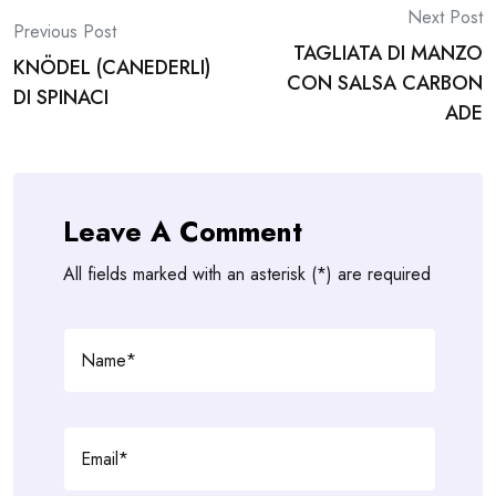
Post
Next Post
Previous Post
TAGLIATA DI MANZO
navigation
KNÖDEL (CANEDERLI)
CON SALSA CARBON
DI SPINACI
ADE
Leave A Comment
All fields marked with an asterisk (*) are required