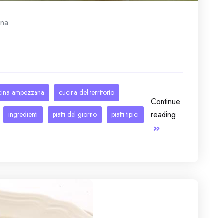
ina
cina ampezzana
cucina del territorio
Continue
reading
ingredienti
piatti del giorno
piatti tipici