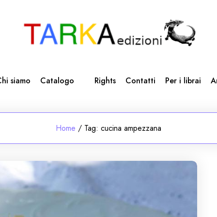
hi siamo
Catalogo
Rights
Contatti
Per i librai
A
Home
/
Tag:
cucina ampezzana