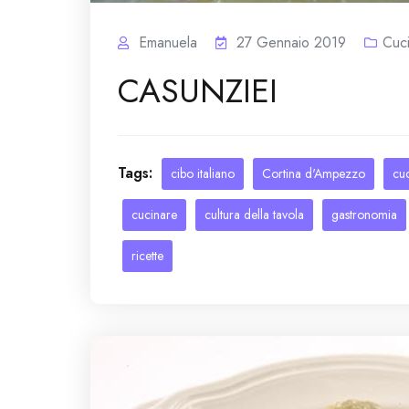
Emanuela
27 Gennaio 2019
Cuc
CASUNZIEI
Tags:
cibo italiano
Cortina d'Ampezzo
cu
cucinare
cultura della tavola
gastronomia
ricette