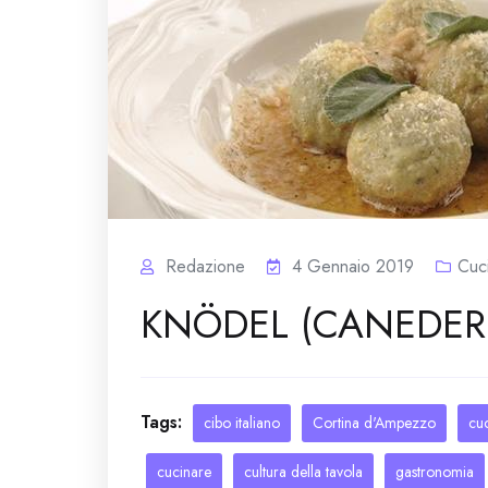
Redazione
4 Gennaio 2019
Cuc
KNÖDEL (CANEDER
Tags:
cibo italiano
Cortina d'Ampezzo
cu
cucinare
cultura della tavola
gastronomia