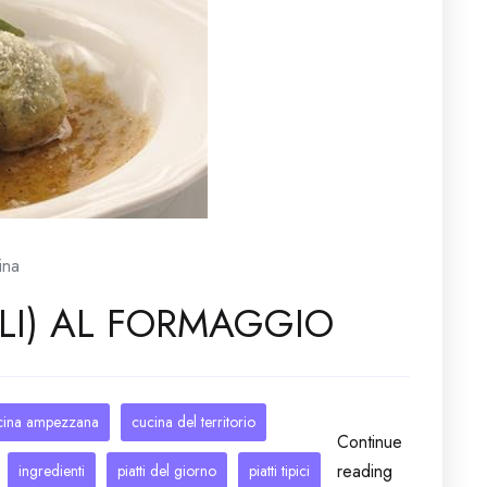
ina
LI) AL FORMAGGIO
cina ampezzana
cucina del territorio
Continue
reading
ingredienti
piatti del giorno
piatti tipici