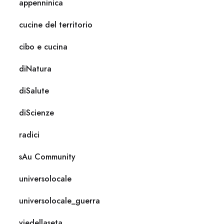
appenninica
cucine del territorio
cibo e cucina
diNatura
diSalute
diScienze
radici
sAu Community
universolocale
universolocale_guerra
viedellaseta