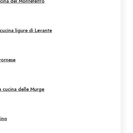
cina del Montefeltro
cucina ligure di Levante
ivornese
a cucina delle Murge
tino