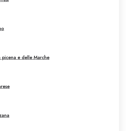
no
a picena e delle Marche
arese
zana