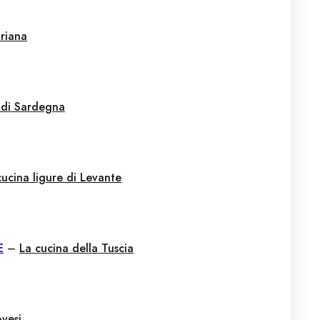
triana
 di Sardegna
cucina ligure di Levante
E
–
La cucina della Tuscia
vesi