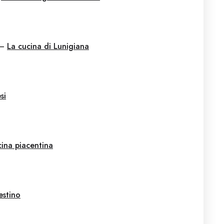
–
La cucina di Lunigiana
si
cina piacentina
estino