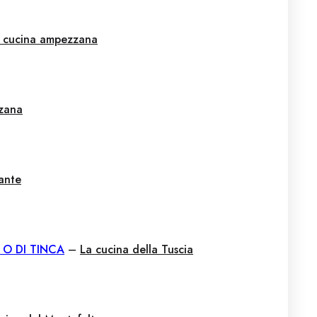
 cucina ampezzana
zana
vante
 O DI TINCA
–
La cucina della Tuscia