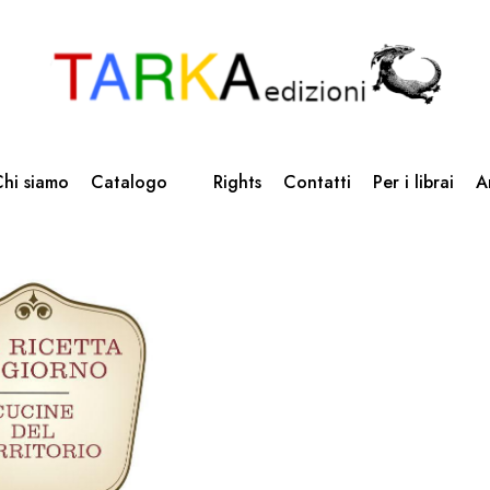
hi siamo
Catalogo
Rights
Contatti
Per i librai
A